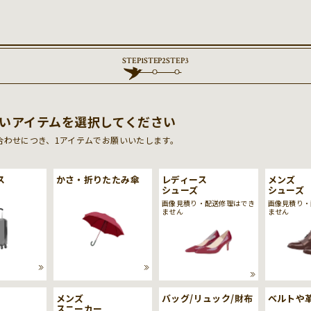
STEP
1
STEP
2
STEP
3
いアイテムを選択してください
合わせにつき、1アイテムでお願いいたします。
ス
かさ・折りたたみ傘
レディース
メンズ
シューズ
シューズ
画像見積り・配送修理はでき
画像見積り・
ません
ません
メンズ
バッグ/リュック/財布
ベルトや
スニーカー