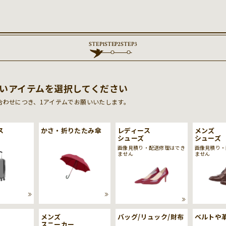
STEP
1
STEP
2
STEP
3
いアイテムを選択してください
合わせにつき、1アイテムでお願いいたします。
ス
かさ・折りたたみ傘
レディース
メンズ
シューズ
シューズ
画像見積り・配送修理はでき
画像見積り・
ません
ません
メンズ
バッグ/リュック/財布
ベルトや
スニーカー